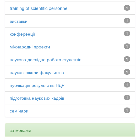
training of scientific personnel
1
виставки
1
конференції
1
міжнародні проекти
1
науково-дослідна робота студентів
1
наукові школи факультетів
1
публікація результатів НДР
1
підготовка наукових кадрів
1
семінари
1
за мовами