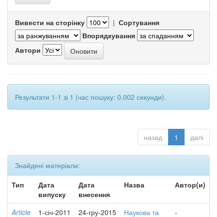
Вивести на сторінку
|
Сортування
Впорядкування
Автори
Результати 1-1 зі 1 (час пошуку: 0.002 секунди).
назад
1
далі
Знайдені матеріали:
Тип
Дата
Дата
Назва
Автор(и)
випуску
внесення
Article
1-січ-2011
24-гру-2015
Наукова та
-