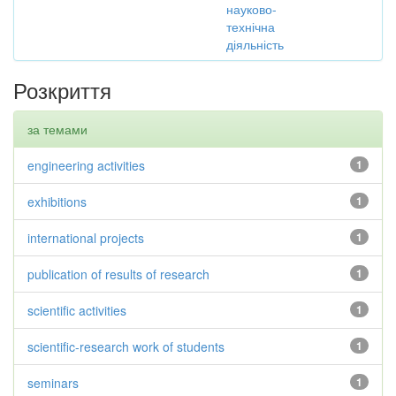
науково-
технічна
діяльність
Розкриття
за темами
engineering activities
1
exhibitions
1
international projects
1
publication of results of research
1
scientific activities
1
scientific-research work of students
1
seminars
1