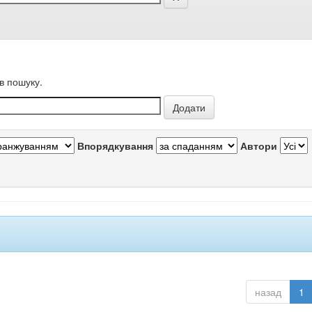
в пошуку.
Впорядкування
Автори
назад
1