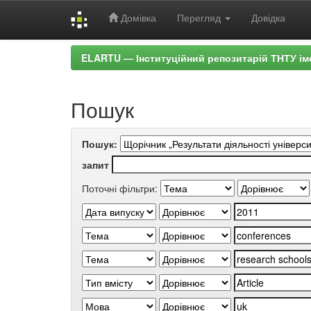
Домівка
Перегляд
Довідка
Skip
ELARTU — Інституційний репозитарій ТНТУ ім
navigation
Пошук
Пошук:
запит
Поточні фільтри: