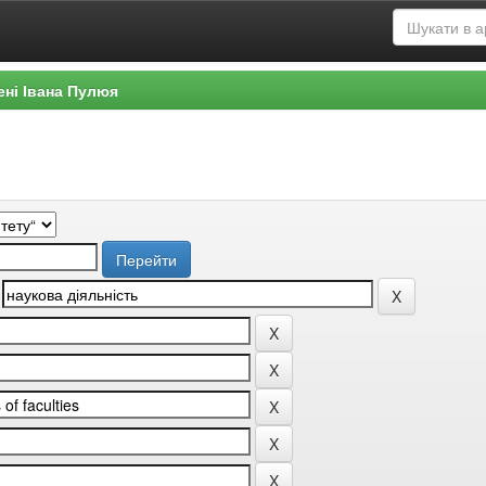
ені Івана Пулюя