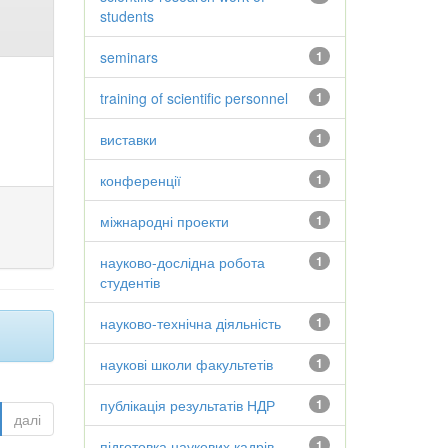
students
seminars
1
training of scientific personnel
1
виставки
1
конференції
1
міжнародні проекти
1
науково-дослідна робота
1
студентів
науково-технічна діяльність
1
наукові школи факультетів
1
публікація результатів НДР
1
далі
підготовка наукових кадрів
1