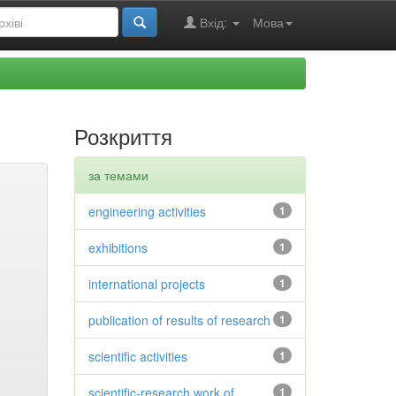
Вхід:
Мова
Розкриття
за темами
engineering activities
1
exhibitions
1
international projects
1
publication of results of research
1
scientific activities
1
scientific-research work of
1