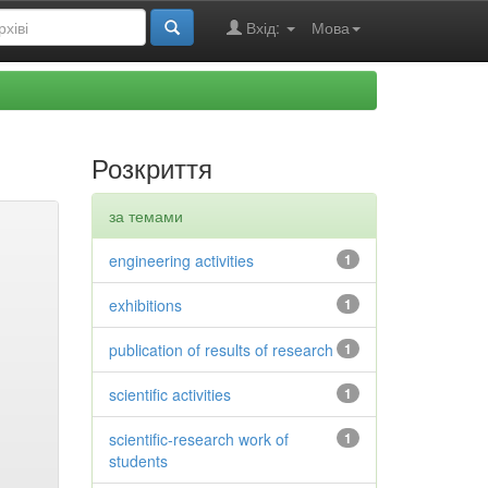
Вхід:
Мова
Розкриття
за темами
engineering activities
1
exhibitions
1
publication of results of research
1
scientific activities
1
scientific-research work of
1
students