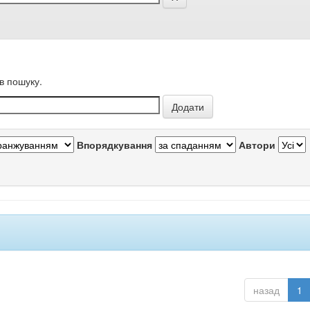
в пошуку.
Впорядкування
Автори
назад
1