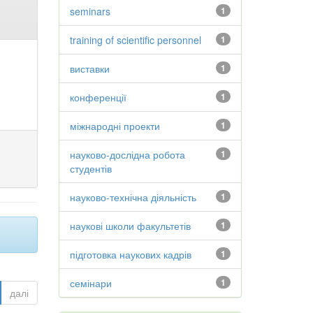
seminars
1
training of scientific personnel
1
виставки
1
конференції
1
міжнародні проекти
1
науково-дослідна робота
1
студентів
науково-технічна діяльність
1
наукові школи факультетів
1
підготовка наукових кадрів
1
семінари
1
далі