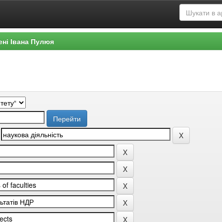
ені Івана Пулюя