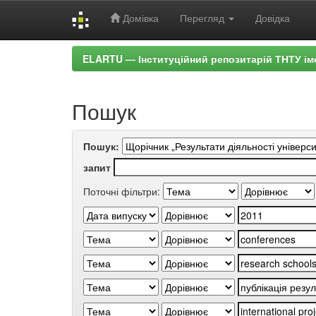
Домівка
Перегляд
Довідка
Skip
ELARTU — Інституційний репозитарій ТНТУ ім
navigation
Пошук
Пошук:
запит
Поточні фільтри: