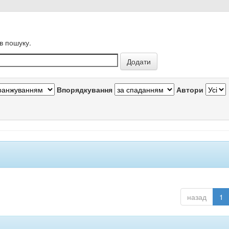
в пошуку.
Впорядкування
Автори
назад
1