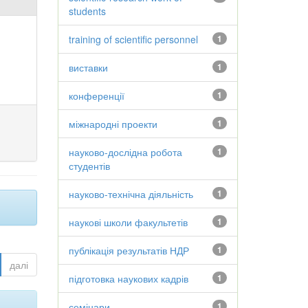
students
training of scientific personnel
1
виставки
1
конференції
1
міжнародні проекти
1
науково-дослідна робота
1
студентів
науково-технічна діяльність
1
наукові школи факультетів
1
публікація результатів НДР
1
далі
підготовка наукових кадрів
1
семінари
1