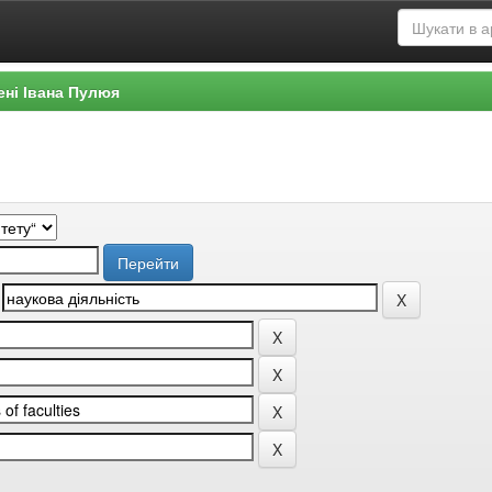
ені Івана Пулюя