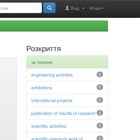
Вхід:
Мова
Розкриття
за темами
engineering activities
1
exhibitions
1
international projects
1
publication of results of research
1
scientific activities
1
scientific-research work of
1