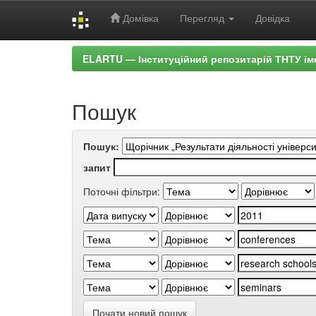
Домівка
Перегляд
Довідка
Skip
ELARTU — Інституційний репозитарій ТНТУ ім
navigation
Пошук
Пошук:
запит
Поточні фільтри:
Почати новий пошук