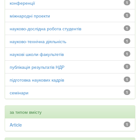
конференції
1
міжнародні проекти
1
науково-дослідна робота студентів
1
науково-технічна діяльність
1
наукові школи факультетів
1
публікація результатів НДР
1
підготовка наукових кадрів
1
семінари
1
за типом вмісту
Article
1