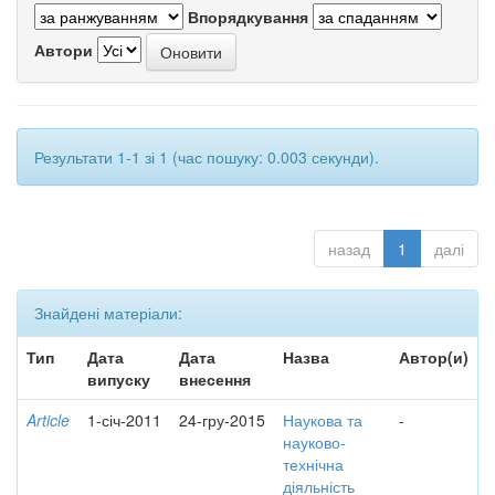
Впорядкування
Автори
Результати 1-1 зі 1 (час пошуку: 0.003 секунди).
назад
1
далі
Знайдені матеріали:
Тип
Дата
Дата
Назва
Автор(и)
випуску
внесення
Article
1-січ-2011
24-гру-2015
Наукова та
-
науково-
технічна
діяльність