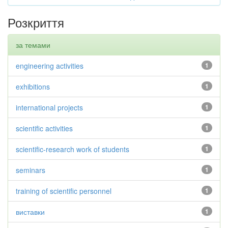
Розкриття
за темами
engineering activities
1
exhibitions
1
international projects
1
scientific activities
1
scientific-research work of students
1
seminars
1
training of scientific personnel
1
виставки
1