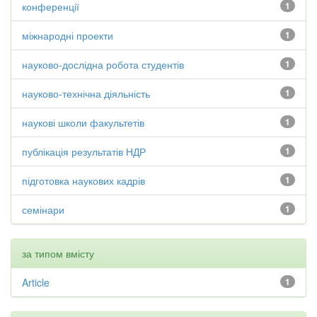
конференції
1
міжнародні проекти
1
науково-дослідна робота студентів
1
науково-технічна діяльність
1
наукові школи факультетів
1
публікація результатів НДР
1
підготовка наукових кадрів
1
семінари
1
за типом вмісту
Article
1