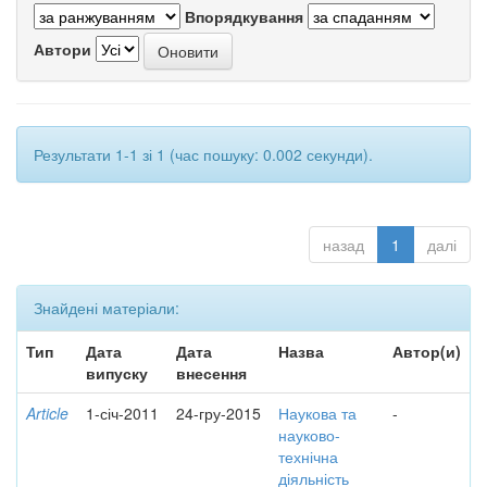
Впорядкування
Автори
Результати 1-1 зі 1 (час пошуку: 0.002 секунди).
назад
1
далі
Знайдені матеріали:
Тип
Дата
Дата
Назва
Автор(и)
випуску
внесення
Article
1-січ-2011
24-гру-2015
Наукова та
-
науково-
технічна
діяльність