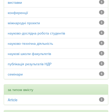
виставки
1
конференції
1
міжнародні проекти
1
науково-дослідна робота студентів
1
науково-технічна діяльність
1
наукові школи факультетів
1
публікація результатів НДР
1
семінари
1
за типом вмісту
Article
1