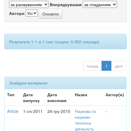
Впорядкування
Автори
Результати 1-1 зі 1 (час пошуку: 0.002 секунди).
назад
1
далі
Знайдені матеріали:
Тип
Дата
Дата
Назва
Автор(и)
випуску
внесення
Article
1-січ-2011
24-гру-2015
Наукова та
-
науково-
технічна
діяльність