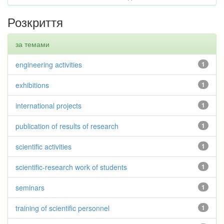
Розкриття
за темами
engineering activities
1
exhibitions
1
international projects
1
publication of results of research
1
scientific activities
1
scientific-research work of students
1
seminars
1
training of scientific personnel
1