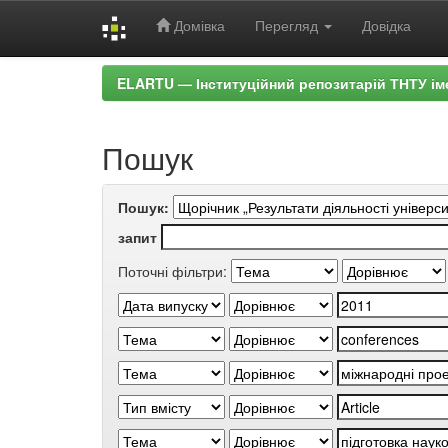
Домівка
Перегляд
Довідка
Skip
ELARTU — Інституційний репозитарій ТНТУ ім
navigation
Пошук
Пошук:
запит
Поточні фільтри: