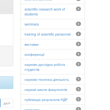
scientific-research work of
1
students
seminars
1
training of scientific personnel
1
виставки
1
конференції
1
науково-дослідна робота
1
студентів
науково-технічна діяльність
1
наукові школи факультетів
1
публікація результатів НДР
1
далі
семінари
1