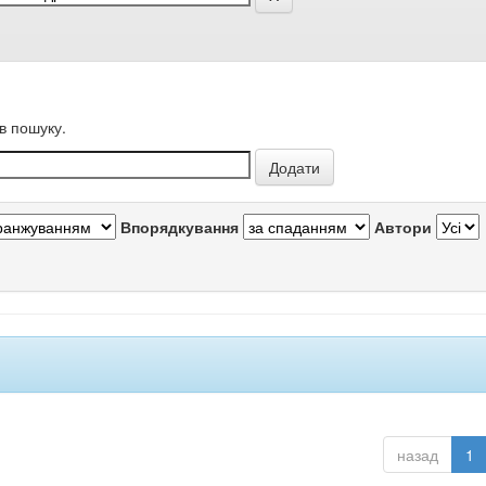
в пошуку.
Впорядкування
Автори
назад
1