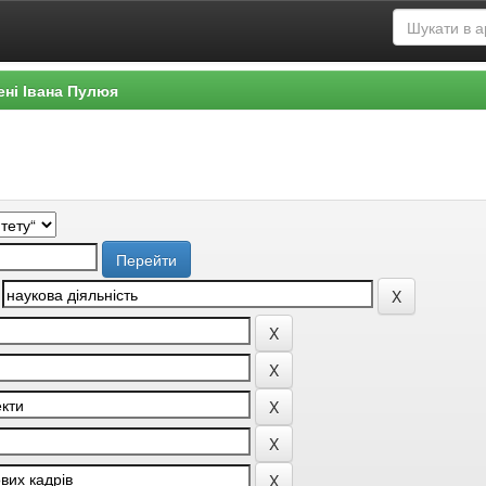
ені Івана Пулюя