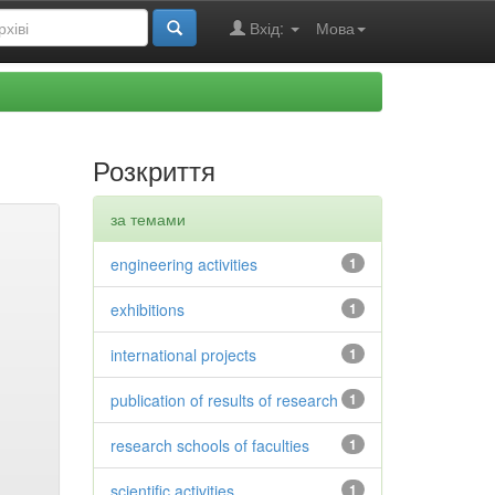
Вхід:
Мова
Розкриття
за темами
engineering activities
1
exhibitions
1
international projects
1
publication of results of research
1
research schools of faculties
1
scientific activities
1