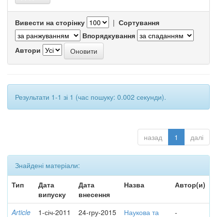
Вивести на сторінку
|
Сортування
Впорядкування
Автори
Результати 1-1 зі 1 (час пошуку: 0.002 секунди).
назад
1
далі
Знайдені матеріали:
Тип
Дата
Дата
Назва
Автор(и)
випуску
внесення
Article
1-січ-2011
24-гру-2015
Наукова та
-