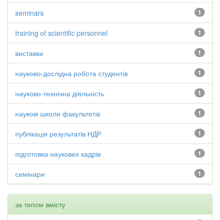
seminars
1
training of scientific personnel
1
виставки
1
науково-дослідна робота студентів
1
науково-технічна діяльність
1
наукові школи факультетів
1
публікація результатів НДР
1
підготовка наукових кадрів
1
семінари
1
за типом вмісту