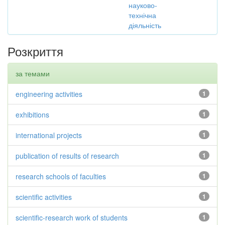
науково-
технічна
діяльність
Розкриття
за темами
engineering activities
1
exhibitions
1
international projects
1
publication of results of research
1
research schools of faculties
1
scientific activities
1
scientific-research work of students
1