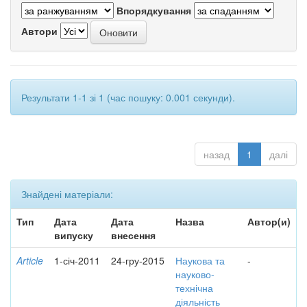
Впорядкування
Автори
Результати 1-1 зі 1 (час пошуку: 0.001 секунди).
назад
1
далі
Знайдені матеріали:
Тип
Дата
Дата
Назва
Автор(и)
випуску
внесення
Article
1-січ-2011
24-гру-2015
Наукова та
-
науково-
технічна
діяльність