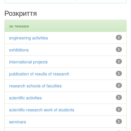
Розкриття
за темами
engineering activities
1
exhibitions
1
international projects
1
publication of results of research
1
research schools of faculties
1
scientific activities
1
scientific-research work of students
1
seminars
1