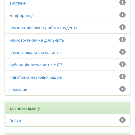
виставки
1
конференції
1
науково-дослідна робота студентів
1
науково-технічна діяльність
1
наукові школи факультетів
1
публікація результатів НДР
1
підготовка наукових кадрів
1
семінари
1
за типом вмісту
Article
1