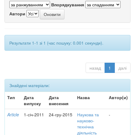
Впорядкування
Автори
Результати 1-1 зі 1 (час пошуку: 0.001 секунди).
назад
1
далі
Знайдені матеріали:
Тип
Дата
Дата
Назва
Автор(и)
випуску
внесення
Article
1-січ-2011
24-гру-2015
Наукова та
-
науково-
технічна
діяльність