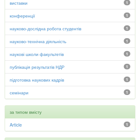
виставки
1
конференції
1
науково-дослідна робота студентів
1
науково-технічна діяльність
1
наукові школи факультетів
1
публікація результатів НДР
1
підготовка наукових кадрів
1
семінари
1
за типом вмісту
Article
1