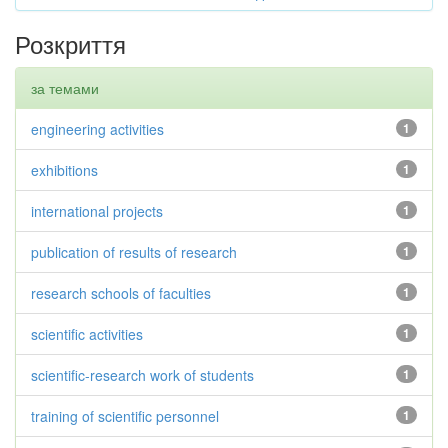
Розкриття
за темами
engineering activities
1
exhibitions
1
international projects
1
publication of results of research
1
research schools of faculties
1
scientific activities
1
scientific-research work of students
1
training of scientific personnel
1