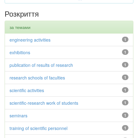
Розкриття
за темами
engineering activities
1
exhibitions
1
publication of results of research
1
research schools of faculties
1
scientific activities
1
scientific-research work of students
1
seminars
1
training of scientific personnel
1