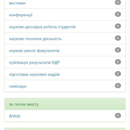
виставки
1
конференції
1
науково-дослідна робота студентів
1
науково-технічна діяльність
1
наукові школи факультетів
1
публікація результатів НДР
1
підготовка наукових кадрів
1
семінари
1
за типом вмісту
Article
1