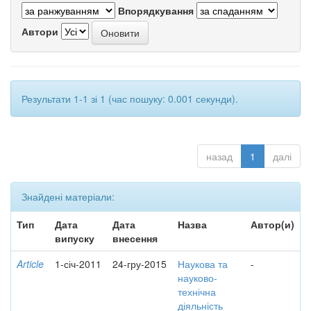
Впорядкування
Автори
Результати 1-1 зі 1 (час пошуку: 0.001 секунди).
назад
1
далі
Знайдені матеріали:
Тип
Дата
Дата
Назва
Автор(и)
випуску
внесення
Article
1-січ-2011
24-гру-2015
Наукова та
-
науково-
технічна
діяльність