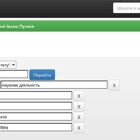
ені Івана Пулюя