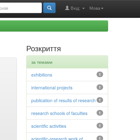
Вхід:
Мова
Розкриття
за темами
exhibitions
1
international projects
1
publication of results of research
1
research schools of faculties
1
scientific activities
1
scientific-research work of
1