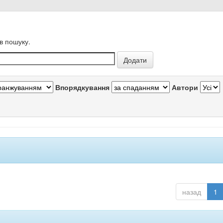
в пошуку.
Впорядкування
Автори
назад
1