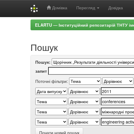
Домівка
Перегляд
Довідка
Skip
ELARTU — Інституційний репозитарій ТНТУ ім
navigation
Пошук
Пошук:
запит
Поточні фільтри:
Почати новий пошук