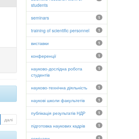
students
seminars
1
training of scientific personnel
1
виставки
1
конференції
1
науково-дослідна робота
1
студентів
науково-технічна діяльність
1
наукові школи факультетів
1
публікація результатів НДР
1
далі
підготовка наукових кадрів
1
семінари
1