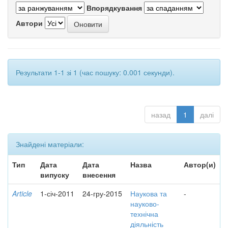
Впорядкування
Автори
Результати 1-1 зі 1 (час пошуку: 0.001 секунди).
назад
1
далі
Знайдені матеріали:
Тип
Дата
Дата
Назва
Автор(и)
випуску
внесення
Article
1-січ-2011
24-гру-2015
Наукова та
-
науково-
технічна
діяльність