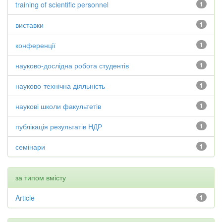
training of scientific personnel
1
виставки
1
конференції
1
науково-дослідна робота студентів
1
науково-технічна діяльність
1
наукові школи факультетів
1
публікація результатів НДР
1
семінари
1
за типом вмісту
Article
1