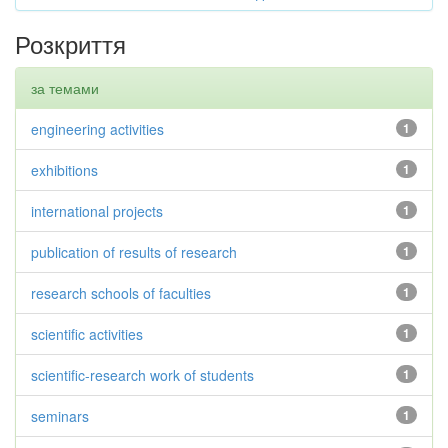
Розкриття
за темами
engineering activities
1
exhibitions
1
international projects
1
publication of results of research
1
research schools of faculties
1
scientific activities
1
scientific-research work of students
1
seminars
1