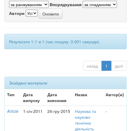
Впорядкування
Автори
Результати 1-1 зі 1 (час пошуку: 0.001 секунди).
назад
1
далі
Знайдені матеріали:
Тип
Дата
Дата
Назва
Автор(и)
випуску
внесення
Article
1-січ-2011
24-гру-2015
Наукова та
-
науково-
технічна
діяльність