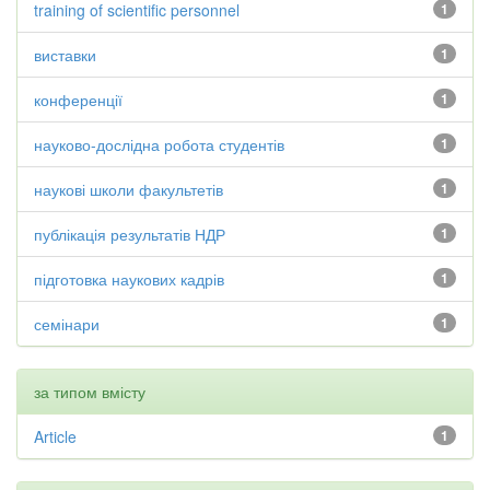
training of scientific personnel
1
виставки
1
конференції
1
науково-дослідна робота студентів
1
наукові школи факультетів
1
публікація результатів НДР
1
підготовка наукових кадрів
1
семінари
1
за типом вмісту
Article
1