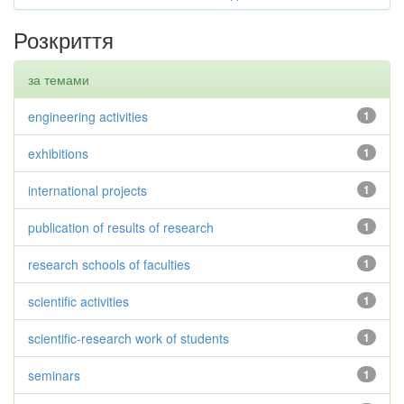
Розкриття
за темами
engineering activities
1
exhibitions
1
international projects
1
publication of results of research
1
research schools of faculties
1
scientific activities
1
scientific-research work of students
1
seminars
1