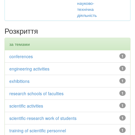
науково-
технічна
діяльність
Розкриття
за темами
conferences
1
engineering activities
1
exhibitions
1
research schools of faculties
1
scientific activities
1
scientific-research work of students
1
training of scientific personnel
1