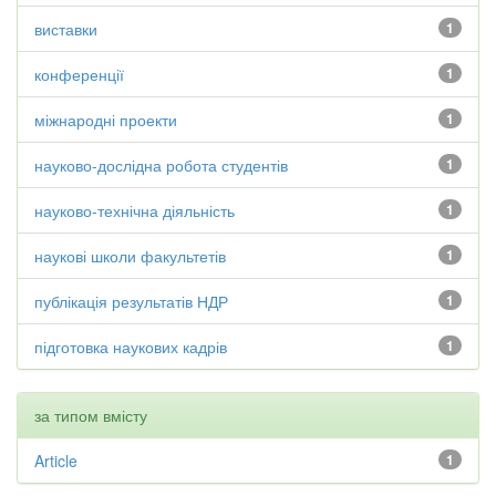
виставки
1
конференції
1
міжнародні проекти
1
науково-дослідна робота студентів
1
науково-технічна діяльність
1
наукові школи факультетів
1
публікація результатів НДР
1
підготовка наукових кадрів
1
за типом вмісту
Article
1