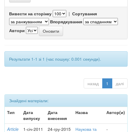
Вивести на сторінку
|
Сортування
Впорядкування
Автори
Результати 1-1 зі 1 (час пошуку: 0.001 секунди).
назад
1
далі
Знайдені матеріали:
Тип
Дата
Дата
Назва
Автор(и)
випуску
внесення
Article
1-січ-2011
24-гру-2015
Наукова та
-