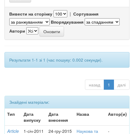
Вивести на сторінку
|
Сортування
Впорядкування
Автори
Результати 1-1 зі 1 (час пошуку: 0.002 секунди).
назад
1
далі
Знайдені матеріали:
Тип
Дата
Дата
Назва
Автор(и)
випуску
внесення
Article
1-січ-2011
24-гру-2015
Наукова та
-