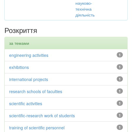
науково-
технічна
діяльність
Розкриття
за темами
engineering activities
1
exhibitions
1
international projects
1
research schools of faculties
1
scientific activities
1
scientific-research work of students
1
training of scientific personnel
1