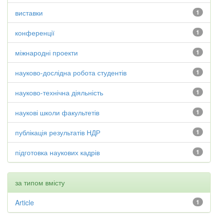
виставки
1
конференції
1
міжнародні проекти
1
науково-дослідна робота студентів
1
науково-технічна діяльність
1
наукові школи факультетів
1
публікація результатів НДР
1
підготовка наукових кадрів
1
за типом вмісту
Article
1