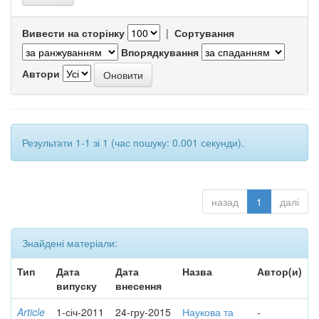
Вивести на сторінку
|
Сортування
Впорядкування
Автори
Результати 1-1 зі 1 (час пошуку: 0.001 секунди).
назад
1
далі
Знайдені матеріали:
Тип
Дата
Дата
Назва
Автор(и)
випуску
внесення
Article
1-січ-2011
24-гру-2015
Наукова та
-