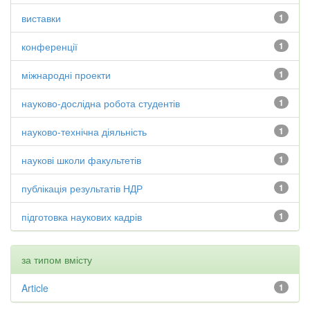
виставки
1
конференції
1
міжнародні проекти
1
науково-дослідна робота студентів
1
науково-технічна діяльність
1
наукові школи факультетів
1
публікація результатів НДР
1
підготовка наукових кадрів
1
за типом вмісту
Article
1