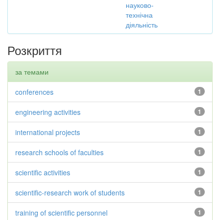
науково-
технічна
діяльність
Розкриття
за темами
conferences
1
engineering activities
1
international projects
1
research schools of faculties
1
scientific activities
1
scientific-research work of students
1
training of scientific personnel
1