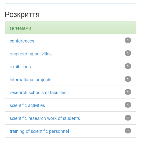
Розкриття
за темами
conferences
1
engineering activities
1
exhibitions
1
international projects
1
research schools of faculties
1
scientific activities
1
scientific-research work of students
1
training of scientific personnel
1