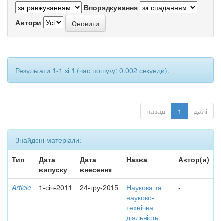
Впорядкування
Автори
Результати 1-1 зі 1 (час пошуку: 0.002 секунди).
назад
1
далі
Знайдені матеріали:
Тип
Дата
Дата
Назва
Автор(и)
випуску
внесення
Article
1-січ-2011
24-гру-2015
Наукова та
-
науково-
технічна
діяльність