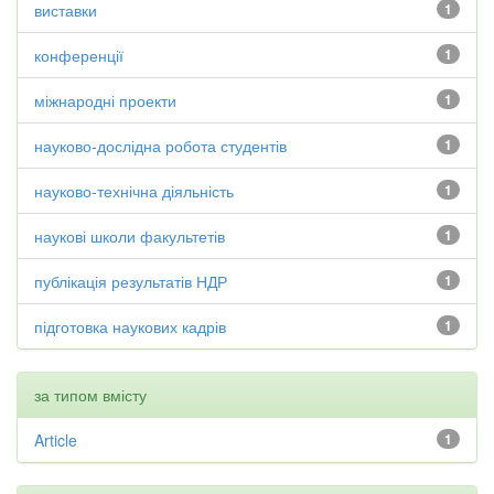
виставки
1
конференції
1
міжнародні проекти
1
науково-дослідна робота студентів
1
науково-технічна діяльність
1
наукові школи факультетів
1
публікація результатів НДР
1
підготовка наукових кадрів
1
за типом вмісту
Article
1