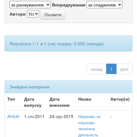
Впорядкування
Автори
Результати 1-1 зі 1 (час пошуку: 0.002 секунди).
назад
1
далі
Знайдені матеріали:
Тип
Дата
Дата
Назва
Автор(и)
випуску
внесення
Article
1-січ-2011
24-гру-2015
Наукова та
-
науково-
технічна
діяльність