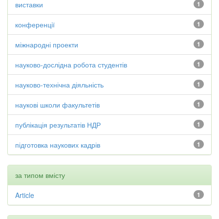
виставки
1
конференції
1
міжнародні проекти
1
науково-дослідна робота студентів
1
науково-технічна діяльність
1
наукові школи факультетів
1
публікація результатів НДР
1
підготовка наукових кадрів
1
за типом вмісту
Article
1