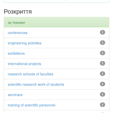
Розкриття
за темами
conferences
1
engineering activities
1
exhibitions
1
international projects
1
research schools of faculties
1
scientific-research work of students
1
seminars
1
training of scientific personnel
1