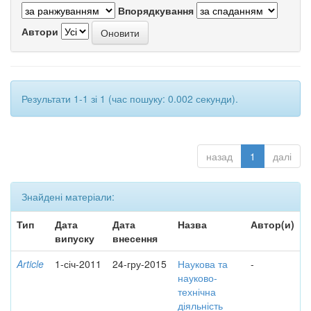
Впорядкування
Автори
Результати 1-1 зі 1 (час пошуку: 0.002 секунди).
назад
1
далі
Знайдені матеріали:
Тип
Дата
Дата
Назва
Автор(и)
випуску
внесення
Article
1-січ-2011
24-гру-2015
Наукова та
-
науково-
технічна
діяльність