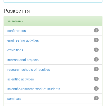
Розкриття
за темами
conferences
1
engineering activities
1
exhibitions
1
international projects
1
research schools of faculties
1
scientific activities
1
scientific-research work of students
1
seminars
1