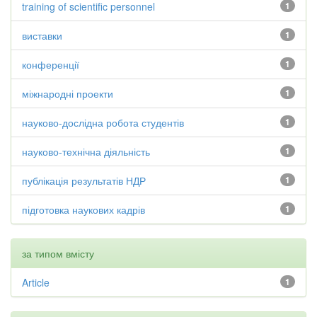
training of scientific personnel
1
виставки
1
конференції
1
міжнародні проекти
1
науково-дослідна робота студентів
1
науково-технічна діяльність
1
публікація результатів НДР
1
підготовка наукових кадрів
1
за типом вмісту
Article
1