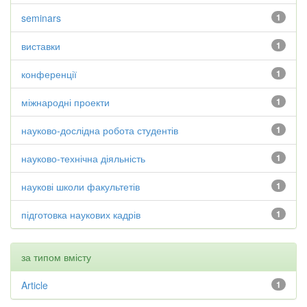
seminars
1
виставки
1
конференції
1
міжнародні проекти
1
науково-дослідна робота студентів
1
науково-технічна діяльність
1
наукові школи факультетів
1
підготовка наукових кадрів
1
за типом вмісту
Article
1