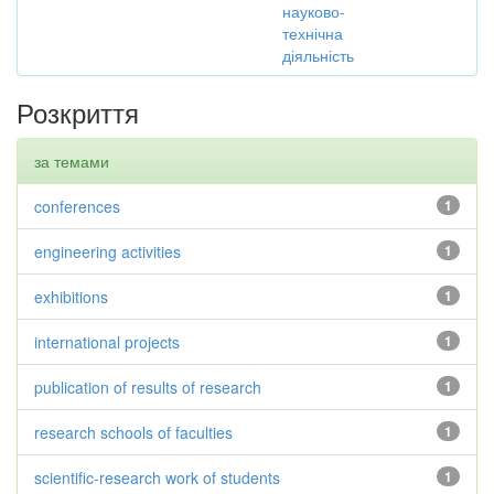
науково-
технічна
діяльність
Розкриття
за темами
conferences
1
engineering activities
1
exhibitions
1
international projects
1
publication of results of research
1
research schools of faculties
1
scientific-research work of students
1