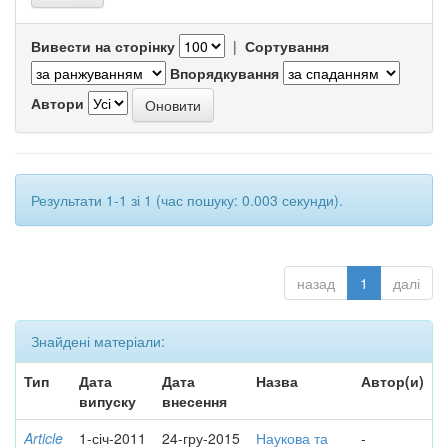
Вивести на сторінку
|
Сортування
Впорядкування
Автори
Результати 1-1 зі 1 (час пошуку: 0.003 секунди).
назад
1
далі
Знайдені матеріали:
Тип
Дата
Дата
Назва
Автор(и)
випуску
внесення
Article
1-січ-2011
24-гру-2015
Наукова та
-