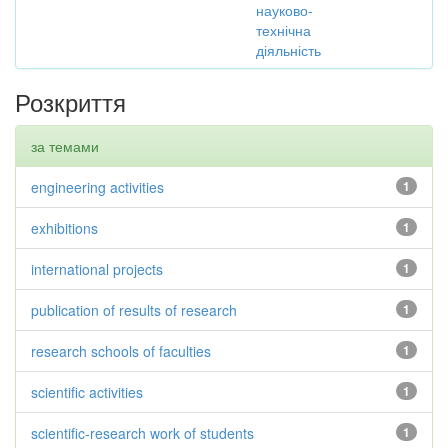
науково-
технічна
діяльність
Розкриття
за темами
engineering activities
1
exhibitions
1
international projects
1
publication of results of research
1
research schools of faculties
1
scientific activities
1
scientific-research work of students
1