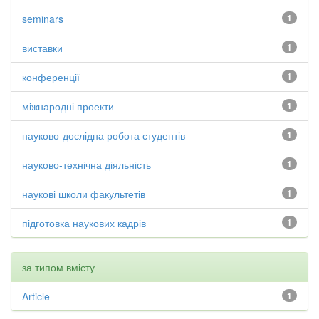
seminars
1
виставки
1
конференції
1
міжнародні проекти
1
науково-дослідна робота студентів
1
науково-технічна діяльність
1
наукові школи факультетів
1
підготовка наукових кадрів
1
за типом вмісту
Article
1