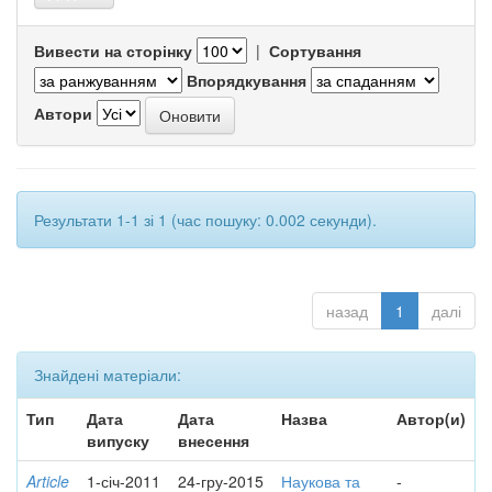
Вивести на сторінку
|
Сортування
Впорядкування
Автори
Результати 1-1 зі 1 (час пошуку: 0.002 секунди).
назад
1
далі
Знайдені матеріали:
Тип
Дата
Дата
Назва
Автор(и)
випуску
внесення
Article
1-січ-2011
24-гру-2015
Наукова та
-