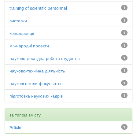
training of scientific personnel
1
виставки
1
конференції
1
міжнародні проекти
1
науково-дослідна робота студентів
1
науково-технічна діяльність
1
наукові школи факультетів
1
підготовка наукових кадрів
1
за типом вмісту
Article
1