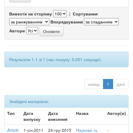
Вивести на сторінку
|
Сортування
Впорядкування
Автори
Результати 1-1 зі 1 (час пошуку: 0.001 секунди).
назад
1
далі
Знайдені матеріали:
Тип
Дата
Дата
Назва
Автор(и)
випуску
внесення
Article
1-січ-2011
24-гру-2015
Наукова та
-