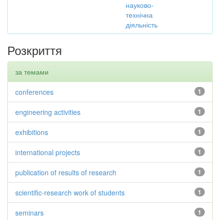
науково-
технічна
діяльність
Розкриття
за темами
conferences
1
engineering activities
1
exhibitions
1
international projects
1
publication of results of research
1
scientific-research work of students
1
seminars
1