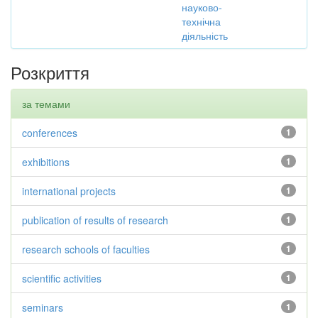
науково-
технічна
діяльність
Розкриття
за темами
conferences
1
exhibitions
1
international projects
1
publication of results of research
1
research schools of faculties
1
scientific activities
1
seminars
1