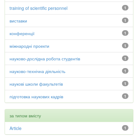
training of scientific personnel
1
виставки
1
конференції
1
міжнародні проекти
1
науково-дослідна робота студентів
1
науково-технічна діяльність
1
наукові школи факультетів
1
підготовка наукових кадрів
1
за типом вмісту
Article
1