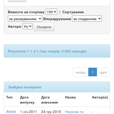
Вивести на сторінку
|
Сортування
Впорядкування
Автори
Результати 1-1 зі 1 (час пошуку: 0.002 секунди).
назад
1
далі
Знайдені матеріали:
Тип
Дата
Дата
Назва
Автор(и)
випуску
внесення
Article
1-січ-2011
24-гру-2015
Наукова та
-