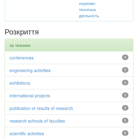
науково-
технічна
діяльність
Розкриття
за темами
conferences
1
engineering activities
1
exhibitions
1
international projects
1
publication of results of research
1
research schools of faculties
1
scientific activities
1