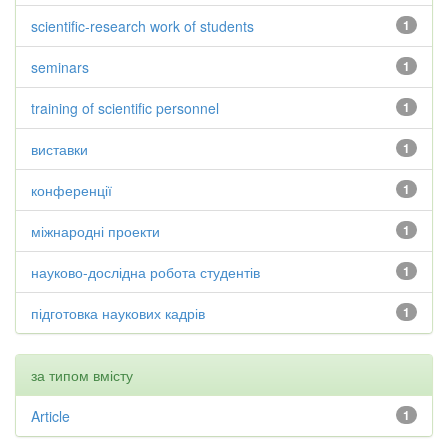
scientific-research work of students
1
seminars
1
training of scientific personnel
1
виставки
1
конференції
1
міжнародні проекти
1
науково-дослідна робота студентів
1
підготовка наукових кадрів
1
за типом вмісту
Article
1