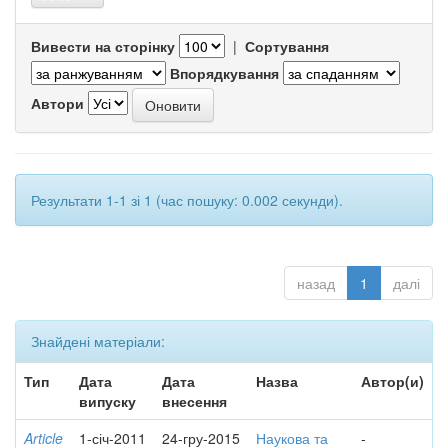
Вивести на сторінку
|
Сортування
Впорядкування
Автори
Результати 1-1 зі 1 (час пошуку: 0.002 секунди).
назад
1
далі
Знайдені матеріали:
Тип
Дата
Дата
Назва
Автор(и)
випуску
внесення
Article
1-січ-2011
24-гру-2015
Наукова та
-