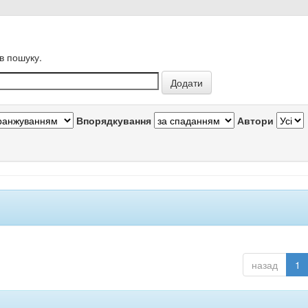
в пошуку.
Впорядкування
Автори
назад
1