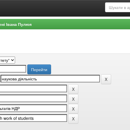
ені Івана Пулюя