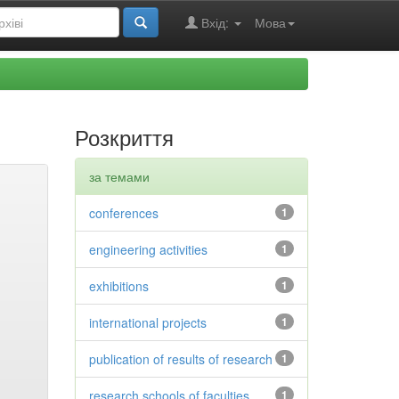
Вхід:
Мова
Розкриття
за темами
conferences
1
engineering activities
1
exhibitions
1
international projects
1
publication of results of research
1
research schools of faculties
1