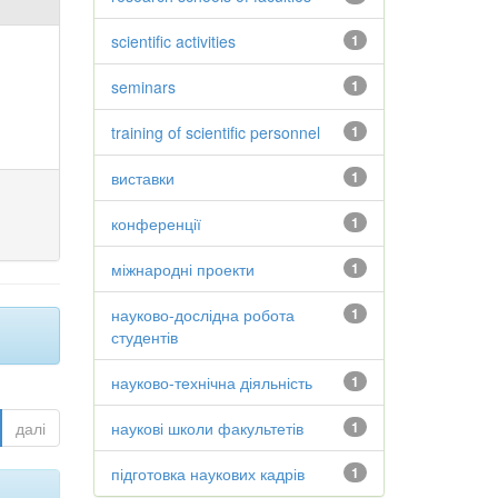
scientific activities
1
seminars
1
training of scientific personnel
1
виставки
1
конференції
1
міжнародні проекти
1
науково-дослідна робота
1
студентів
науково-технічна діяльність
1
далі
наукові школи факультетів
1
підготовка наукових кадрів
1