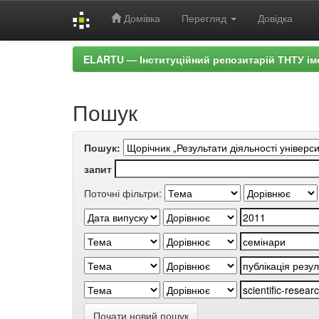
Домівка
Перегляд
Довідка
Skip
ELARTU — Інституційний репозитарій ТНТУ ім
navigation
Пошук
Пошук:
запит
Поточні фільтри:
Почати новий пошук