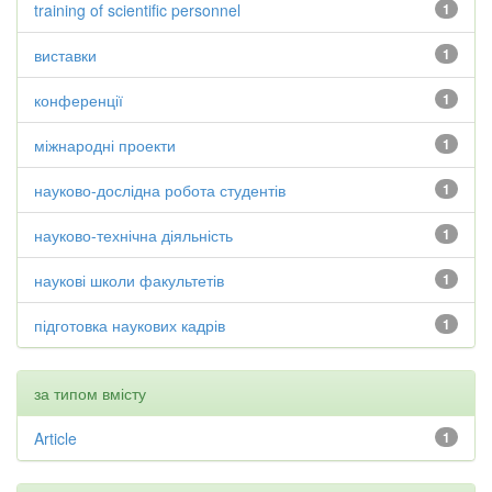
training of scientific personnel
1
виставки
1
конференції
1
міжнародні проекти
1
науково-дослідна робота студентів
1
науково-технічна діяльність
1
наукові школи факультетів
1
підготовка наукових кадрів
1
за типом вмісту
Article
1