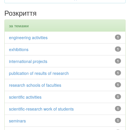
Розкриття
за темами
engineering activities
1
exhibitions
1
international projects
1
publication of results of research
1
research schools of faculties
1
scientific activities
1
scientific-research work of students
1
seminars
1