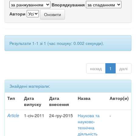
Впорядкування
Автори
Результати 1-1 зі 1 (час пошуку: 0.002 секунди).
назад
1
далі
Знайдені матеріали:
Тип
Дата
Дата
Назва
Автор(и)
випуску
внесення
Article
1-січ-2011
24-гру-2015
Наукова та
-
науково-
технічна
діяльність