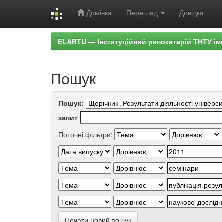
Домівка
Перегляд
Довідка
Skip
ELARTU — Інституційний репозитарій ТНТУ ім
navigation
Пошук
Пошук:
запит
Поточні фільтри:
Почати новий пошук