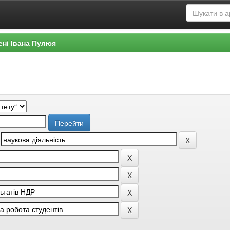
ені Івана Пулюя