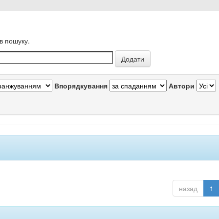
в пошуку.
Впорядкування
Автори
назад
1