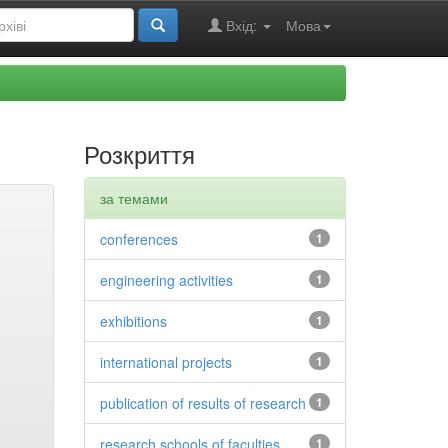
Вхід:
Мова
Розкриття
за темами
conferences
1
engineering activities
1
exhibitions
1
international projects
1
publication of results of research
1
research schools of faculties
1