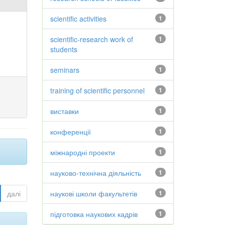
scientific activities
1
scientific-research work of
1
students
seminars
1
training of scientific personnel
1
виставки
1
конференції
1
міжнародні проекти
1
науково-технічна діяльність
1
далі
наукові школи факультетів
1
підготовка наукових кадрів
1