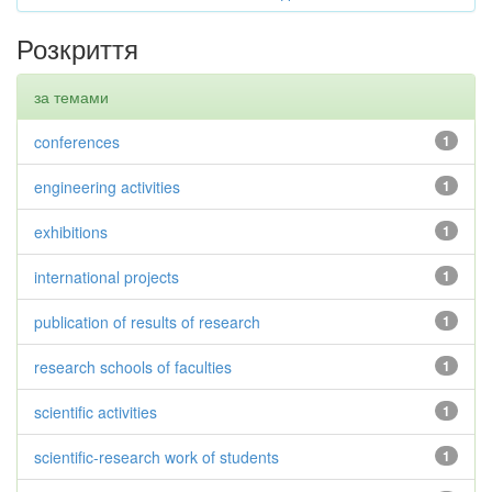
Розкриття
за темами
conferences
1
engineering activities
1
exhibitions
1
international projects
1
publication of results of research
1
research schools of faculties
1
scientific activities
1
scientific-research work of students
1