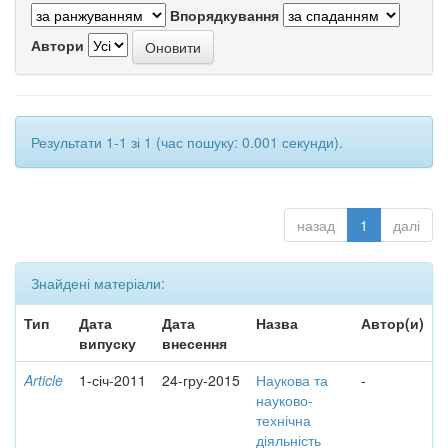
Впорядкування
Автори
Результати 1-1 зі 1 (час пошуку: 0.001 секунди).
назад
1
далі
Знайдені матеріали:
Тип
Дата
Дата
Назва
Автор(и)
випуску
внесення
Article
1-січ-2011
24-гру-2015
Наукова та
-
науково-
технічна
діяльність