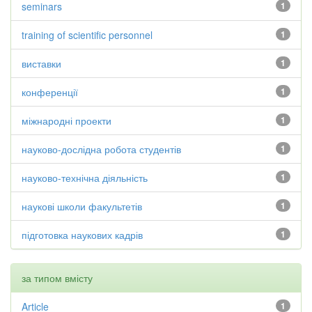
seminars
1
training of scientific personnel
1
виставки
1
конференції
1
міжнародні проекти
1
науково-дослідна робота студентів
1
науково-технічна діяльність
1
наукові школи факультетів
1
підготовка наукових кадрів
1
за типом вмісту
Article
1