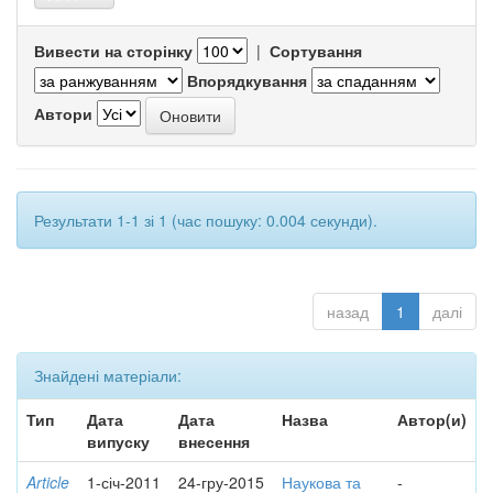
Вивести на сторінку
|
Сортування
Впорядкування
Автори
Результати 1-1 зі 1 (час пошуку: 0.004 секунди).
назад
1
далі
Знайдені матеріали:
Тип
Дата
Дата
Назва
Автор(и)
випуску
внесення
Article
1-січ-2011
24-гру-2015
Наукова та
-