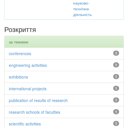
науково-
технічна
діяльність
Розкриття
за темами
conferences
1
engineering activities
1
exhibitions
1
international projects
1
publication of results of research
1
research schools of faculties
1
scientific activities
1