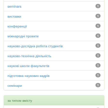
seminars
1
виставки
1
конференції
1
міжнародні проекти
1
науково-дослідна робота студентів
1
науково-технічна діяльність
1
наукові школи факультетів
1
підготовка наукових кадрів
1
семінари
1
за типом вмісту