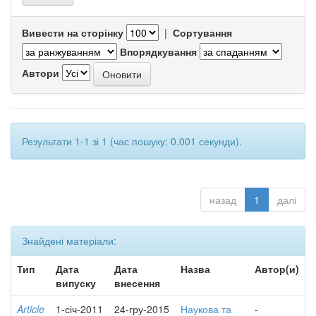
Вивести на сторінку
|
Сортування
Впорядкування
Автори
Результати 1-1 зі 1 (час пошуку: 0.001 секунди).
назад
1
далі
Знайдені матеріали:
Тип
Дата
Дата
Назва
Автор(и)
випуску
внесення
Article
1-січ-2011
24-гру-2015
Наукова та
-