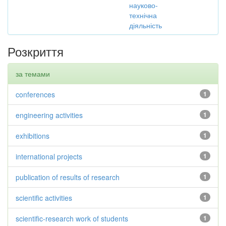
науково-
технічна
діяльність
Розкриття
за темами
conferences
1
engineering activities
1
exhibitions
1
international projects
1
publication of results of research
1
scientific activities
1
scientific-research work of students
1