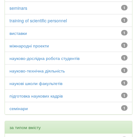
seminars
1
training of scientific personnel
1
виставки
1
міжнародні проекти
1
науково-дослідна робота студентів
1
науково-технічна діяльність
1
наукові школи факультетів
1
підготовка наукових кадрів
1
семінари
1
за типом вмісту