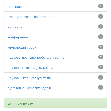
seminars
1
training of scientific personnel
1
виставки
1
конференції
1
міжнародні проекти
1
науково-дослідна робота студентів
1
науково-технічна діяльність
1
наукові школи факультетів
1
підготовка наукових кадрів
1
за типом вмісту