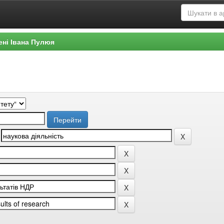
ені Івана Пулюя