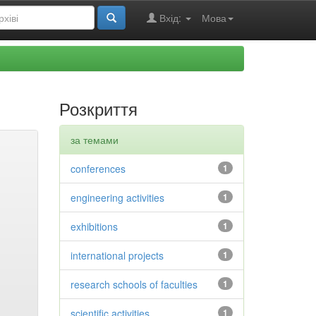
Вхід:
Мова
Розкриття
за темами
conferences
1
engineering activities
1
exhibitions
1
international projects
1
research schools of faculties
1
scientific activities
1