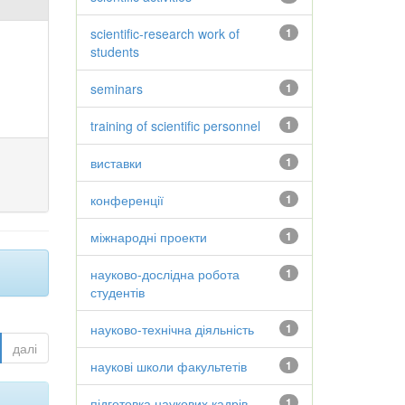
scientific-research work of
1
students
seminars
1
training of scientific personnel
1
виставки
1
конференції
1
міжнародні проекти
1
науково-дослідна робота
1
студентів
науково-технічна діяльність
1
далі
наукові школи факультетів
1
підготовка наукових кадрів
1