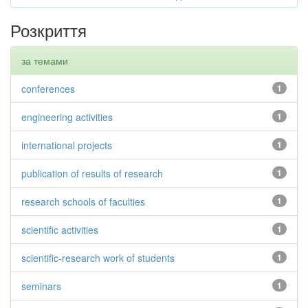
Розкриття
за темами
conferences
1
engineering activities
1
international projects
1
publication of results of research
1
research schools of faculties
1
scientific activities
1
scientific-research work of students
1
seminars
1