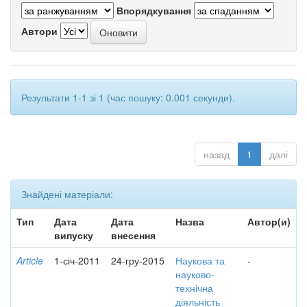
Впорядкування
Автори
Результати 1-1 зі 1 (час пошуку: 0.001 секунди).
назад
1
далі
Знайдені матеріали:
Тип
Дата
Дата
Назва
Автор(и)
випуску
внесення
Article
1-січ-2011
24-гру-2015
Наукова та
-
науково-
технічна
діяльність