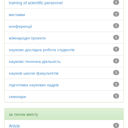
training of scientific personnel
1
виставки
1
конференції
1
міжнародні проекти
1
науково-дослідна робота студентів
1
науково-технічна діяльність
1
наукові школи факультетів
1
підготовка наукових кадрів
1
семінари
1
за типом вмісту
Article
1