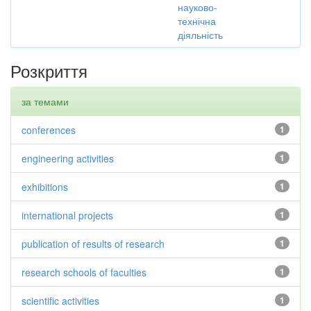
науково-
технічна
діяльність
Розкриття
за темами
conferences
1
engineering activities
1
exhibitions
1
international projects
1
publication of results of research
1
research schools of faculties
1
scientific activities
1