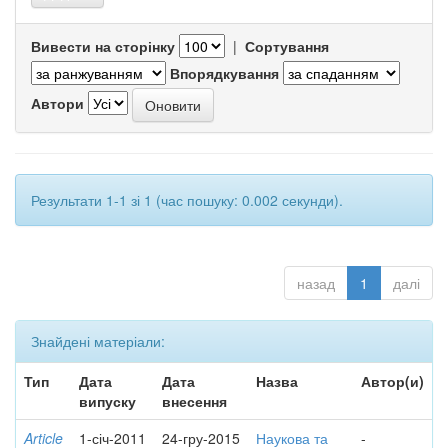
Вивести на сторінку
|
Сортування
Впорядкування
Автори
Результати 1-1 зі 1 (час пошуку: 0.002 секунди).
назад
1
далі
Знайдені матеріали:
Тип
Дата
Дата
Назва
Автор(и)
випуску
внесення
Article
1-січ-2011
24-гру-2015
Наукова та
-