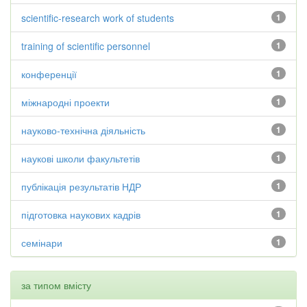
scientific-research work of students
1
training of scientific personnel
1
конференції
1
міжнародні проекти
1
науково-технічна діяльність
1
наукові школи факультетів
1
публікація результатів НДР
1
підготовка наукових кадрів
1
семінари
1
за типом вмісту