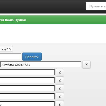
ені Івана Пулюя