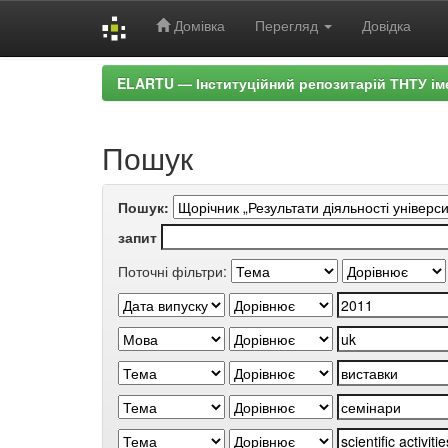
Домівка
Перегляд
Довідка
Skip
ELARTU — Інституційний репозитарій ТНТУ ім
navigation
Пошук
Пошук:
запит
Поточні фільтри: