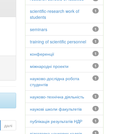
scientific-research work of
1
students
seminars
1
training of scientific personnel
1
конференції
1
міжнародні проекти
1
науково-дослідна робота
1
студентів
науково-технічна діяльність
1
наукові школи факультетів
1
публікація результатів НДР
1
далі
підготовка наукових кадрів
1