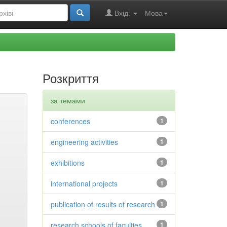
Вхід:
Мова
Розкриття
за темами
conferences
1
engineering activities
1
exhibitions
1
international projects
1
publication of results of research
1
research schools of faculties
1