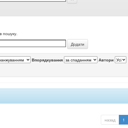
в пошуку.
Впорядкування
Автори
назад
1