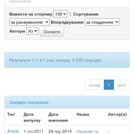
Вивести на сторінку
|
Сортування
Впорядкування
Автори
Результати 1-1 зі 1 (час пошуку: 0.002 секунди).
назад
1
далі
Знайдені матеріали:
Тип
Дата
Дата
Назва
Автор(и)
випуску
внесення
Article
1-січ-2011
24-гру-2015
Наукова та
-