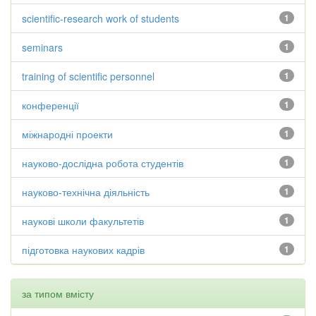
scientific-research work of students
1
seminars
1
training of scientific personnel
1
конференції
1
міжнародні проекти
1
науково-дослідна робота студентів
1
науково-технічна діяльність
1
наукові школи факультетів
1
підготовка наукових кадрів
1
за типом вмісту