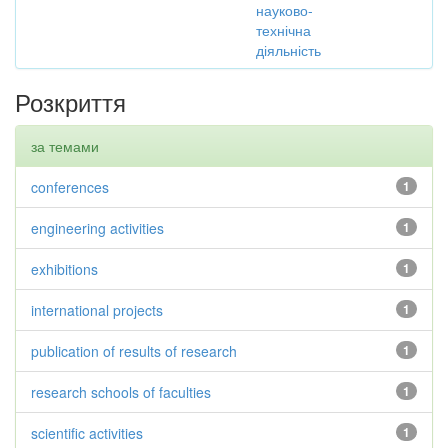
науково-
технічна
діяльність
Розкриття
за темами
conferences
1
engineering activities
1
exhibitions
1
international projects
1
publication of results of research
1
research schools of faculties
1
scientific activities
1