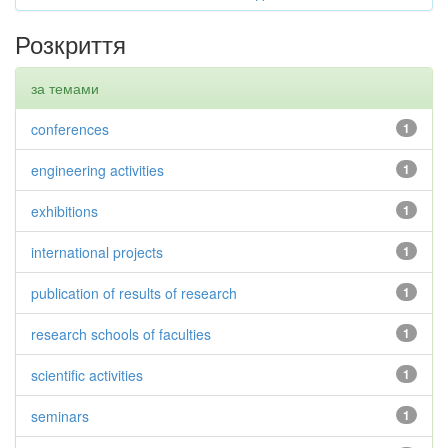
Розкриття
за темами
conferences
1
engineering activities
1
exhibitions
1
international projects
1
publication of results of research
1
research schools of faculties
1
scientific activities
1
seminars
1