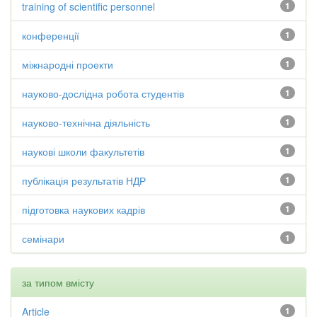
training of scientific personnel
1
конференції
1
міжнародні проекти
1
науково-дослідна робота студентів
1
науково-технічна діяльність
1
наукові школи факультетів
1
публікація результатів НДР
1
підготовка наукових кадрів
1
семінари
1
за типом вмісту
Article
1