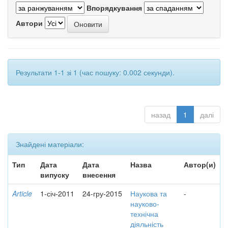
Впорядкування
Автори
Результати 1-1 зі 1 (час пошуку: 0.002 секунди).
назад
1
далі
Знайдені матеріали:
Тип
Дата
Дата
Назва
Автор(и)
випуску
внесення
Article
1-січ-2011
24-гру-2015
Наукова та
-
науково-
технічна
діяльність