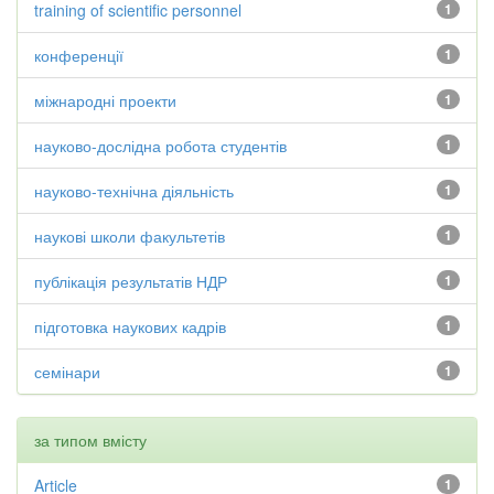
training of scientific personnel
1
конференції
1
міжнародні проекти
1
науково-дослідна робота студентів
1
науково-технічна діяльність
1
наукові школи факультетів
1
публікація результатів НДР
1
підготовка наукових кадрів
1
семінари
1
за типом вмісту
Article
1