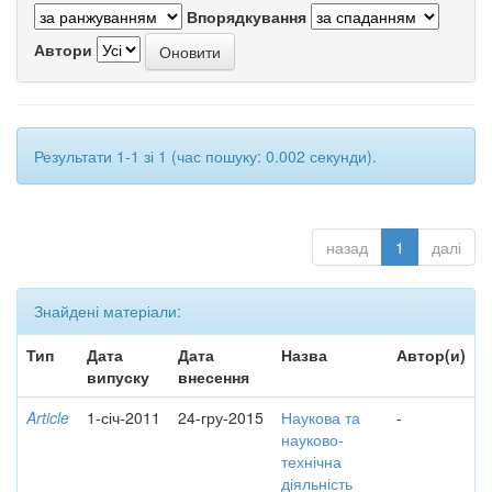
Впорядкування
Автори
Результати 1-1 зі 1 (час пошуку: 0.002 секунди).
назад
1
далі
Знайдені матеріали:
Тип
Дата
Дата
Назва
Автор(и)
випуску
внесення
Article
1-січ-2011
24-гру-2015
Наукова та
-
науково-
технічна
діяльність