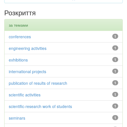
Розкриття
за темами
conferences
1
engineering activities
1
exhibitions
1
international projects
1
publication of results of research
1
scientific activities
1
scientific-research work of students
1
seminars
1