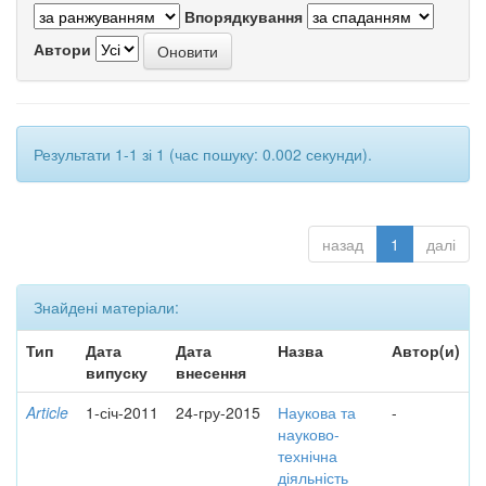
Впорядкування
Автори
Результати 1-1 зі 1 (час пошуку: 0.002 секунди).
назад
1
далі
Знайдені матеріали:
Тип
Дата
Дата
Назва
Автор(и)
випуску
внесення
Article
1-січ-2011
24-гру-2015
Наукова та
-
науково-
технічна
діяльність