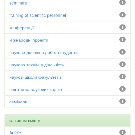
seminars
1
training of scientific personnel
1
конференції
1
міжнародні проекти
1
науково-дослідна робота студентів
1
науково-технічна діяльність
1
наукові школи факультетів
1
підготовка наукових кадрів
1
семінари
1
за типом вмісту
Article
1