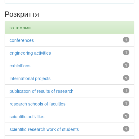
Розкриття
за темами
conferences
1
engineering activities
1
exhibitions
1
international projects
1
publication of results of research
1
research schools of faculties
1
scientific activities
1
scientific-research work of students
1