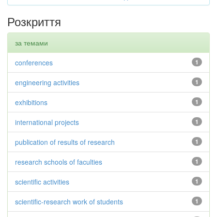
Розкриття
за темами
conferences
1
engineering activities
1
exhibitions
1
international projects
1
publication of results of research
1
research schools of faculties
1
scientific activities
1
scientific-research work of students
1