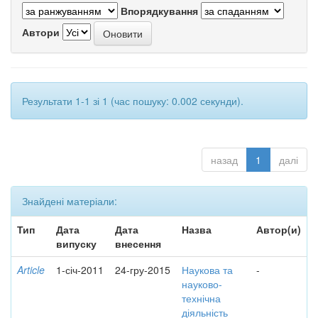
Впорядкування
Автори
Результати 1-1 зі 1 (час пошуку: 0.002 секунди).
назад
1
далі
Знайдені матеріали:
Тип
Дата
Дата
Назва
Автор(и)
випуску
внесення
Article
1-січ-2011
24-гру-2015
Наукова та
-
науково-
технічна
діяльність