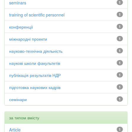
seminars
1
training of scientific personnel
1
конференції
1
міжнародні проекти
1
науково-технічна діяльність
1
наукові школи факультетів
1
публікація результатів НДР
1
підготовка наукових кадрів
1
семінари
1
за типом вмісту
Article
1