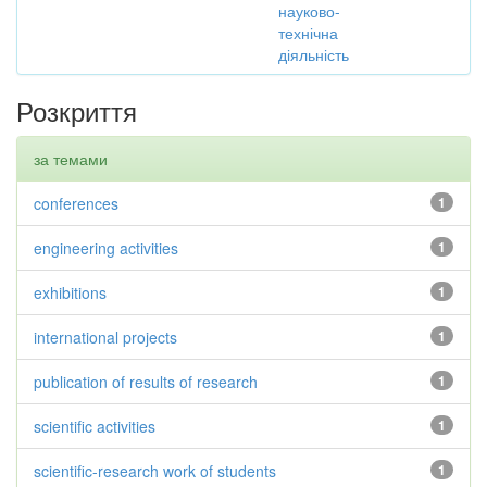
науково-
технічна
діяльність
Розкриття
за темами
conferences
1
engineering activities
1
exhibitions
1
international projects
1
publication of results of research
1
scientific activities
1
scientific-research work of students
1