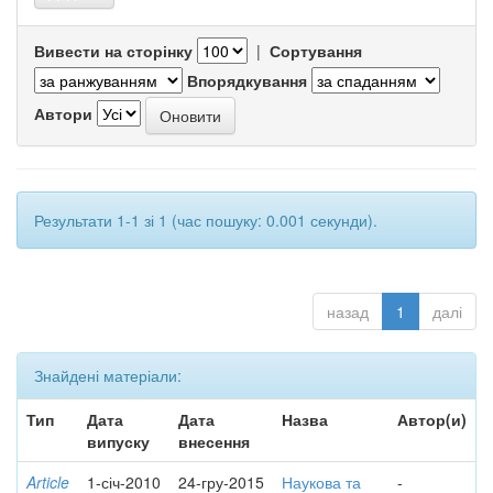
Вивести на сторінку
|
Сортування
Впорядкування
Автори
Результати 1-1 зі 1 (час пошуку: 0.001 секунди).
назад
1
далі
Знайдені матеріали:
Тип
Дата
Дата
Назва
Автор(и)
випуску
внесення
Article
1-січ-2010
24-гру-2015
Наукова та
-