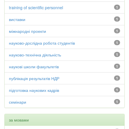
training of scientific personnel
1
виставки
1
міжнародні проекти
1
науково-дослідна робота студентів
1
науково-технічна діяльність
1
наукові школи факультетів
1
публікація результатів НДР
1
підготовка наукових кадрів
1
семінари
1
за мовами