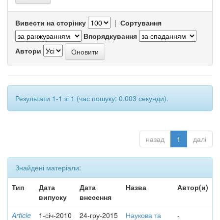
Вивести на сторінку
|
Сортування
Впорядкування
Автори
Результати 1-1 зі 1 (час пошуку: 0.003 секунди).
назад
1
далі
Знайдені матеріали:
Тип
Дата
Дата
Назва
Автор(и)
випуску
внесення
Article
1-січ-2010
24-гру-2015
Наукова та
-