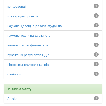
конференції
1
міжнародні проекти
1
науково-дослідна робота студентів
1
науково-технічна діяльність
1
наукові школи факультетів
1
публікація результатів НДР
1
підготовка наукових кадрів
1
семінари
1
за типом вмісту
Article
1