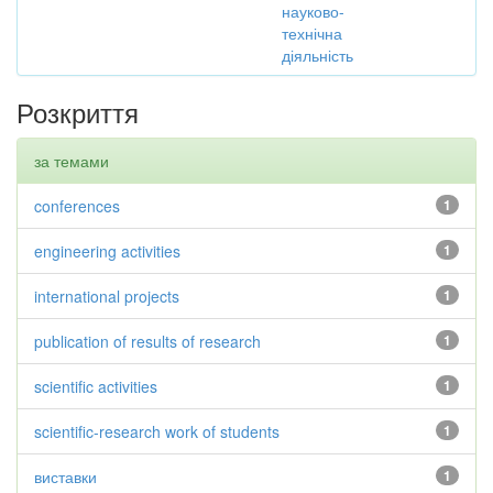
науково-
технічна
діяльність
Розкриття
за темами
conferences
1
engineering activities
1
international projects
1
publication of results of research
1
scientific activities
1
scientific-research work of students
1
виставки
1