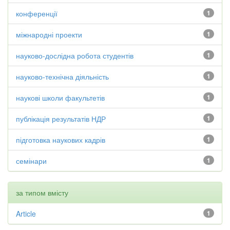
конференції
1
міжнародні проекти
1
науково-дослідна робота студентів
1
науково-технічна діяльність
1
наукові школи факультетів
1
публікація результатів НДР
1
підготовка наукових кадрів
1
семінари
1
за типом вмісту
Article
1