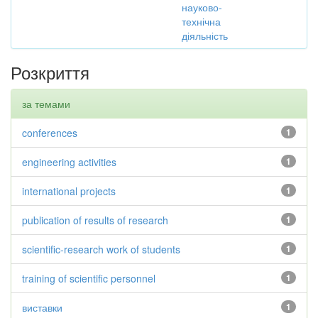
науково-
технічна
діяльність
Розкриття
за темами
conferences
1
engineering activities
1
international projects
1
publication of results of research
1
scientific-research work of students
1
training of scientific personnel
1
виставки
1