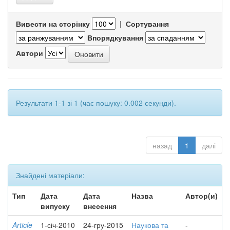
Вивести на сторінку
|
Сортування
Впорядкування
Автори
Результати 1-1 зі 1 (час пошуку: 0.002 секунди).
назад
1
далі
Знайдені матеріали:
Тип
Дата
Дата
Назва
Автор(и)
випуску
внесення
Article
1-січ-2010
24-гру-2015
Наукова та
-