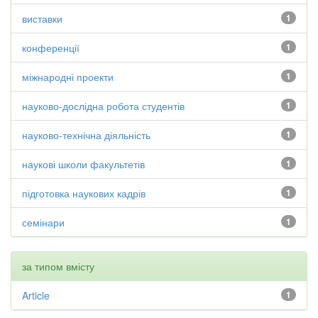
виставки
1
конференції
1
міжнародні проекти
1
науково-дослідна робота студентів
1
науково-технічна діяльність
1
наукові школи факультетів
1
підготовка наукових кадрів
1
семінари
1
за типом вмісту
Article
1