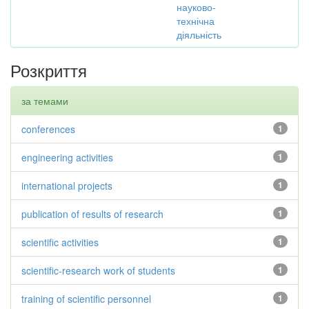
науково-
технічна
діяльність
Розкриття
за темами
conferences
1
engineering activities
1
international projects
1
publication of results of research
1
scientific activities
1
scientific-research work of students
1
training of scientific personnel
1