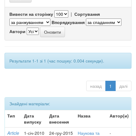
Вивести на сторінку
|
Сортування
Впорядкування
Автори
Результати 1-1 зі 1 (час пошуку: 0.004 секунди).
назад
1
далі
Знайдені матеріали:
Тип
Дата
Дата
Назва
Автор(и)
випуску
внесення
Article
1-січ-2010
24-гру-2015
Наукова та
-