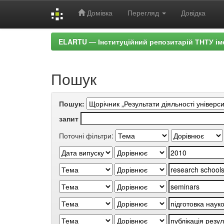
Домівка
Перегляд
Довідка
Skip
ELARTU — Інституційний репозитарій ТНТУ ім
navigation
Пошук
Пошук:
запит
Поточні фільтри: