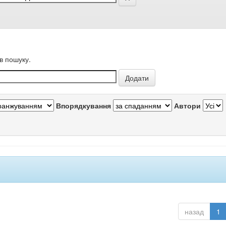
в пошуку.
Впорядкування
Автори
назад
1