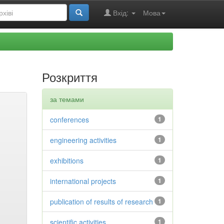
Вхід:
Мова
Розкриття
за темами
conferences
1
engineering activities
1
exhibitions
1
international projects
1
publication of results of research
1
scientific activities
1