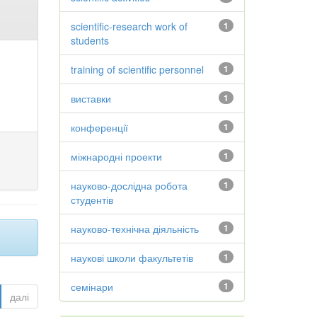
scientific-research work of
1
students
training of scientific personnel
1
виставки
1
конференції
1
міжнародні проекти
1
науково-дослідна робота
1
студентів
науково-технічна діяльність
1
наукові школи факультетів
1
семінари
1
далі