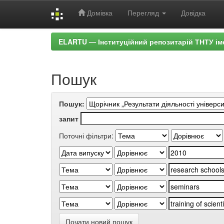
Домівка
Перегляд
Довідка
Skip
ELARTU — Інституційний репозитарій ТНТУ ім
navigation
Пошук
Пошук:
запит
Поточні фільтри:
Почати новий пошук