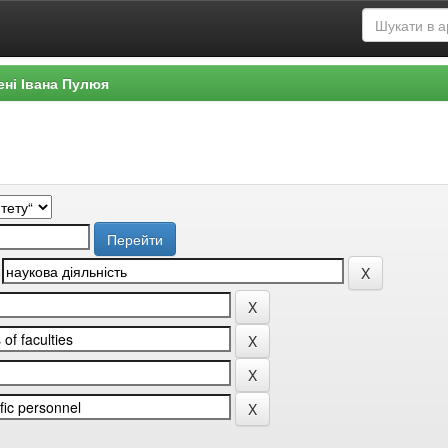
ені Івана Пулюя