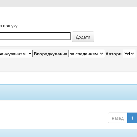
в пошуку.
Впорядкування
Автори
назад
1