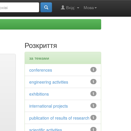
Вхід:
Мова
Розкриття
за темами
conferences
1
engineering activities
1
exhibitions
1
international projects
1
publication of results of research
1
scientific activities
1