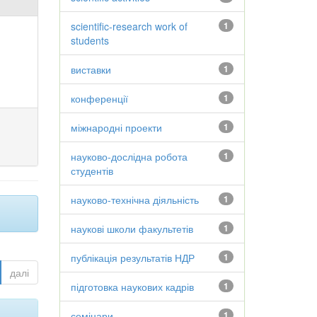
scientific-research work of
1
students
виставки
1
конференції
1
міжнародні проекти
1
науково-дослідна робота
1
студентів
науково-технічна діяльність
1
наукові школи факультетів
1
публікація результатів НДР
1
далі
підготовка наукових кадрів
1
семінари
1