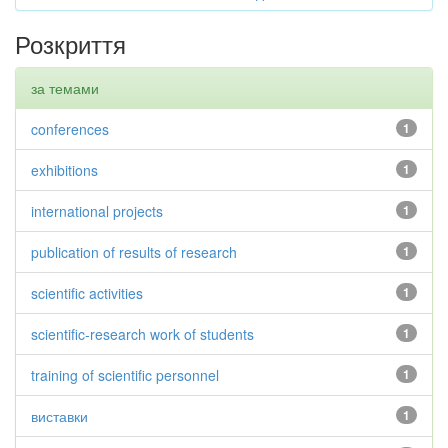
Розкриття
за темами
conferences
1
exhibitions
1
international projects
1
publication of results of research
1
scientific activities
1
scientific-research work of students
1
training of scientific personnel
1
виставки
1