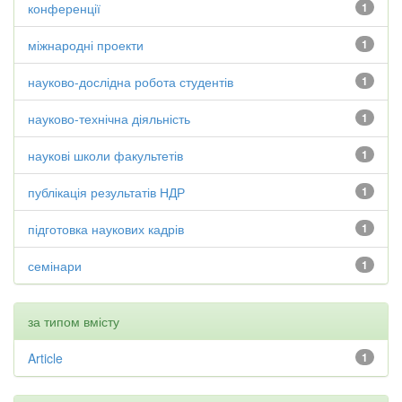
конференції
1
міжнародні проекти
1
науково-дослідна робота студентів
1
науково-технічна діяльність
1
наукові школи факультетів
1
публікація результатів НДР
1
підготовка наукових кадрів
1
семінари
1
за типом вмісту
Article
1