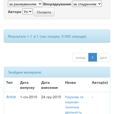
Впорядкування
Автори
Результати 1-1 зі 1 (час пошуку: 0.002 секунди).
назад
1
далі
Знайдені матеріали:
Тип
Дата
Дата
Назва
Автор(и)
випуску
внесення
Article
1-січ-2010
24-гру-2015
Наукова та
-
науково-
технічна
діяльність