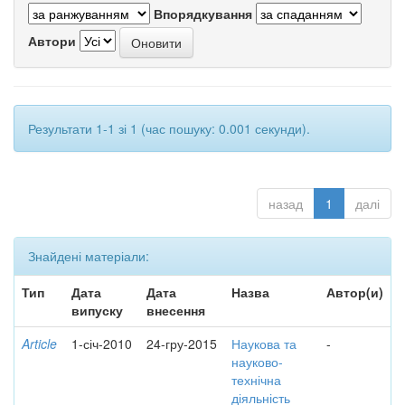
Впорядкування
Автори
Результати 1-1 зі 1 (час пошуку: 0.001 секунди).
назад
1
далі
Знайдені матеріали:
Тип
Дата
Дата
Назва
Автор(и)
випуску
внесення
Article
1-січ-2010
24-гру-2015
Наукова та
-
науково-
технічна
діяльність