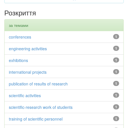
Розкриття
за темами
conferences
1
engineering activities
1
exhibitions
1
international projects
1
publication of results of research
1
scientific activities
1
scientific-research work of students
1
training of scientific personnel
1