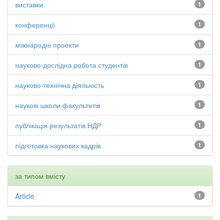
виставки
1
конференції
1
міжнародні проекти
1
науково-дослідна робота студентів
1
науково-технічна діяльність
1
наукові школи факультетів
1
публікація результатів НДР
1
підготовка наукових кадрів
1
за типом вмісту
Article
1